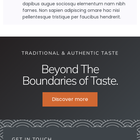
dapibus augue sociosqu elementum nam nibh
fames. Non sapien adipiscing ornare hac nisi
pellentesque tristique per faucibus hendrerit.
TRADITIONAL & AUTHENTIC TASTE
Beyond The
Boundaries of Taste.
Discover more
GET IN TOUCH